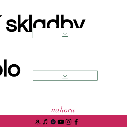
 skladby
lo
nahoru