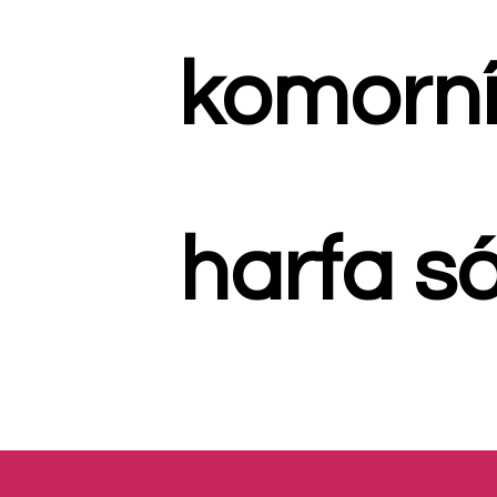
komorní
harfa só