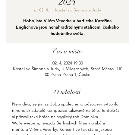
2024
út 02. 4.
  |  
Kostel sv. Šimona a Judy
Hobojista Vilém Veverka a harfistka Kateřina
Englichová jsou nenahraditelnými stálicemi českého
hudebního světa.
Čas a místo
02. 4. 2024 19:30
Kostel sv. Šimona a Judy, U Milosrdných, Staré Město, 110
00 Praha-Praha 1, Česko
O události
Není divu, že jim za dobu společného působení vytvořilo 
mnoho skladatelů kompozice takzvaně na tělo. Tentokrát 
si přizvali také hráče na anglický roh Dominika 
Wollenwebera, hvězdu Berlínských filharmoniků a 
mentora Viléma Veverky. Koncert se tak stane jakousi 