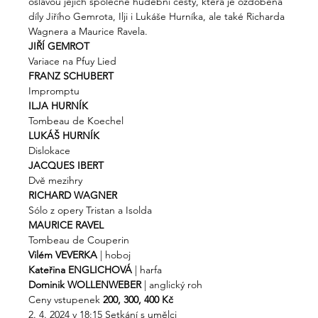
oslavou jejich společné hudební cesty, která je ozdobena 
díly Jiřího Gemrota, Ilji i Lukáše Hurníka, ale také Richarda 
Wagnera a Maurice Ravela.
JIŘÍ GEMROT
Variace na Pfuy Lied
FRANZ SCHUBERT
Impromptu
ILJA HURNÍK
Tombeau de Koechel
LUKÁŠ HURNÍK
Dislokace
JACQUES IBERT
Dvě mezihry
RICHARD WAGNER
Sólo z opery Tristan a Isolda
MAURICE RAVEL
Tombeau de Couperin
Vilém VEVERKA 
| hoboj
Kateřina ENGLICHOVÁ 
| harfa
Dominik WOLLENWEBER 
| anglický roh
Ceny vstupenek 
200, 300, 400 Kč
2. 4. 2024 v 18:15 Setkání s umělci