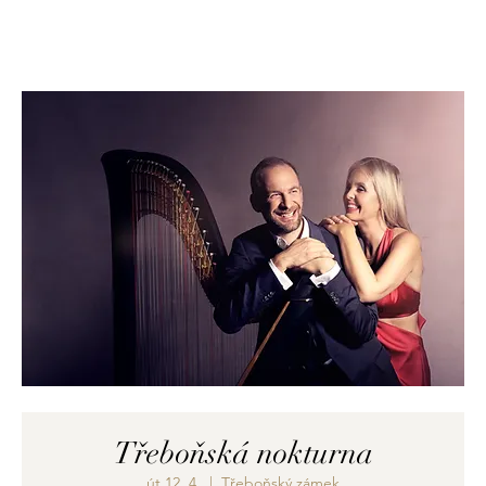
Třeboňská nokturna
út 12. 4.
  |  
Třeboňský zámek