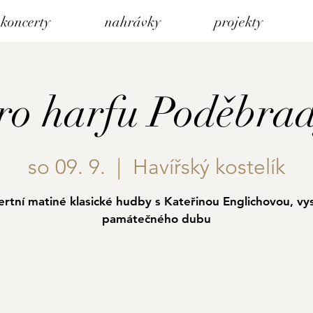
koncerty
nahrávky
projekty
ro harfu Poděbra
so 09. 9.
  |  
Havířský kostelík
rtní matiné klasické hudby s Kateřinou Englichovou, vy
památečného dubu