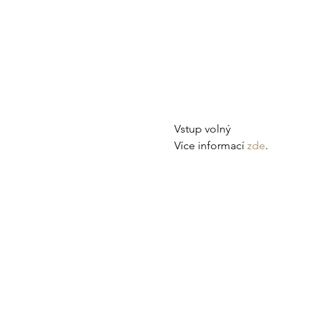
Vstup volný
Více informací 
zde
.