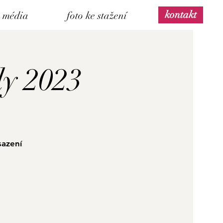
kontakt
média
foto ke stažení
dy 2023
sazení