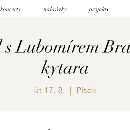
koncerty
nahrávky
projekty
l s Lubomírem Br
kytara
út 17. 8.
  |  
Písek