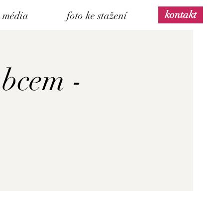
kontakt
média
foto ke stažení
abcem -