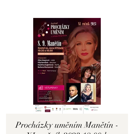
Procházky uměním Manětín -