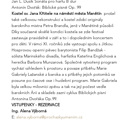
​​​Jan L. Dusík Sonáta pro harfu B dur​
Antonín Dvořák: Biblické písně Op. 99​​​​
Kostel sv. Jana Křtitele na náměstí města Manětín 
 prošel 
také celkovou rekonstrukcí a kostel zdobí originály 
barokního mistra Petra Brandla, jenž v Manětíně působil. 
Díky současné skvělé kondici kostela se zde festival 
zastavuje pravidelně v září a to i dopoledním koncertem 
pro děti. V rámci XI. ročníků zde vystoupí spolu s Jitkou 
Hosprovou operní pěvec barytonista Filip Bandžak - 
sólista Marinského divadla, harfistka Kateřina Englichová a 
herečka Barbora Munzarová. Společně vytvořený program 
vychází vzhledem k prostoru a povaze příběhu Marie 
Gabriely Lažanské z baroka a s příběhy jejich potomků se 
posune po časové ose i hudební program. Marie Gabriela 
byla velkou milovníci zpěvu a tak na její počest vedle 
barokních Árií a skladeb zazní cyklus Biblických písní 
Antonína Dvořáka Op.99.
VSTUPENKY - REZERVACE
Ing. Alena Výborná
E: 
alena.vyborna@prochazkyumenim.cz