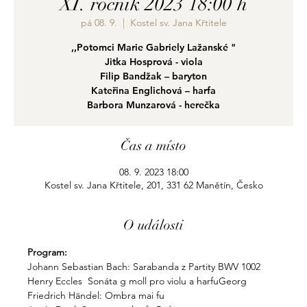
XI. ročník 2023 18:00 h
pá 08. 9.
  |  
Kostel sv. Jana Křtitele
,,Potomci Marie Gabriely Lažanské "
Jitka Hosprová - viola
Filip Bandžak – baryton
Kateřina Englichová – harfa
Barbora Munzarová - herečka
Čas a místo
08. 9. 2023 18:00
Kostel sv. Jana Křtitele, 201, 331 62 Manětín, Česko
O události
Program:
Johann Sebastian Bach: Sarabanda z Partity BWV 1002
Henry Eccles  Sonáta g moll pro violu a harfuGeorg
Friedrich Händel: Ombra mai fu