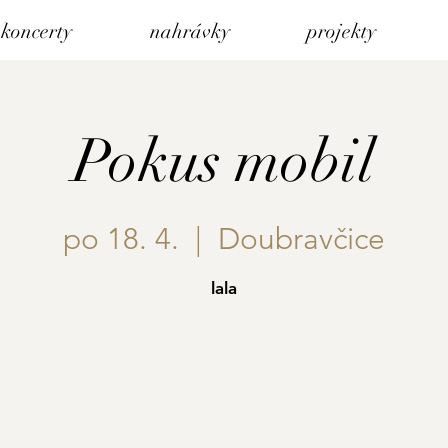
koncerty
nahrávky
projekty
Pokus mobil
po 18. 4.
  |  
Doubravčice
lala