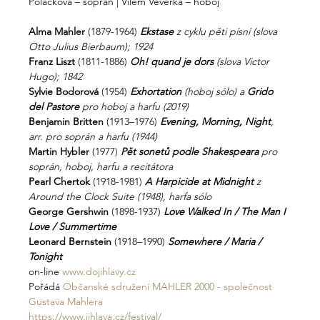
Poláčková – soprán | Vilém Veverka – hoboj
Alma Mahler
 (1879-1964) 
Ekstase
 z cyklu pěti písní (slova 
Otto Julius Bierbaum); 1924
Franz Liszt
 (1811-1886) 
Oh! quand je dors
 (slova Victor 
Hugo); 1842
Sylvie Bodorová
 (1954) 
Exhortation
 (hoboj sólo) a 
Grido 
del Pastore
 pro hoboj a harfu (2019)
Benjamin Britten
 (1913–1976) 
Evening, Morning, Night
, 
arr. pro soprán a harfu (1944)
Martin Hybler
 (1977) 
Pět sonetů podle Shakespeara
 pro 
soprán, hoboj, harfu a recitátora
Pearl Chertok
 (1918-1981) 
A Harpicide at Midnight
 z 
Around the Clock Suite (1948), harfa sólo
George Gershwin
 (1898-1937) 
Love Walked In / The Man I 
Love / Summertime
Leonard Bernstein
 (1918–1990) 
Somewhere / Maria / 
Tonight
on-line 
www.dojihlavy.cz
Pořádá 
Občanské sdružení MAHLER 2000 - společnost 
Gustava Mahlera
https://www.jihlava.cz/festival/