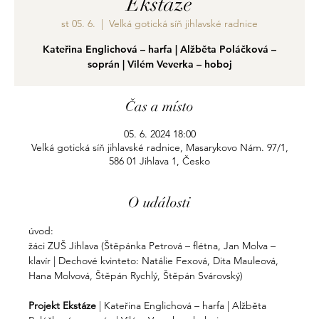
Ekstáze
st 05. 6.
  |  
Velká gotická síň jihlavské radnice
Kateřina Englichová – harfa | Alžběta Poláčková –
soprán | Vilém Veverka – hoboj
Čas a místo
05. 6. 2024 18:00
Velká gotická síň jihlavské radnice, Masarykovo Nám. 97/1,
586 01 Jihlava 1, Česko
O události
úvod:

žáci ZUŠ Jihlava (Štěpánka Petrová – flétna, Jan Molva – 
klavír | Dechové kvinteto: Natálie Fexová, Dita Mauleová, 
Hana Molvová, Štěpán Rychlý, Štěpán Svárovský)
Projekt Ekstáze 
| Kateřina Englichová – harfa | Alžběta 