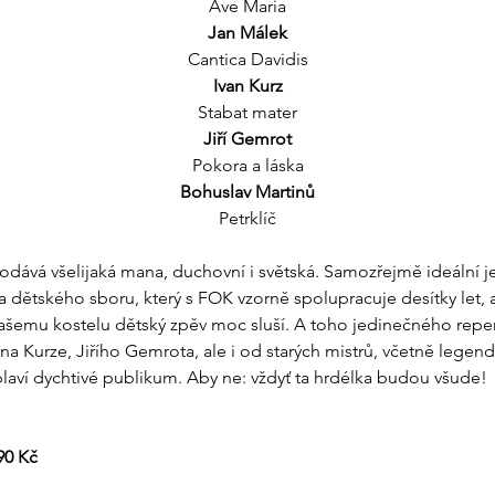
Ave Maria
Jan Málek
Cantica Davidis
Ivan Kurz
Stabat mater
Jiří Gemrot
Pokora a láska
Bohuslav Martinů
Petrklíč
odává všelijaká mana, duchovní i světská. Samozřejmě ideální je
 dětského sboru, který s FOK vzorně spolupracuje desítky let, 
. Našemu kostelu dětský zpěv moc sluší. A toho jedinečného rep
ana Kurze, Jiřího Gemrota, ale i od starých mistrů, včetně legen
laví dychtivé publikum. Aby ne: vždyť ta hrdélka budou všude!
90 Kč