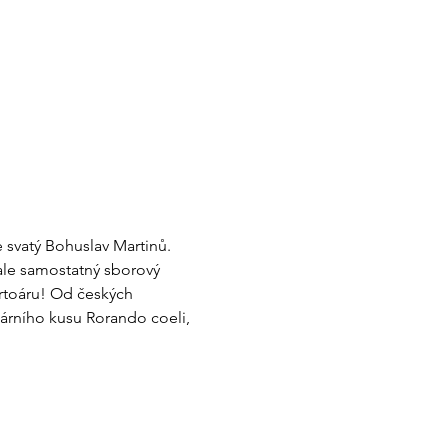
 svatý Bohuslav Martinů. 
ale samostatný sborový 
ertoáru! Od českých 
dárního kusu Rorando coeli, 