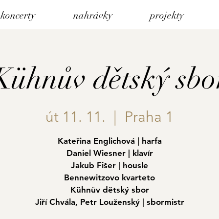
koncerty
nahrávky
projekty
Kühnův dětský sbo
út 11. 11.
  |  
Praha 1
Kateřina Englichová | harfa
Daniel Wiesner | klavír
Jakub Fišer | housle
Bennewitzovo kvarteto
Kühnův dětský sbor
Jiří Chvála, Petr Louženský | sbormistr