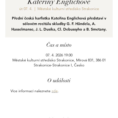
Kateřiny Englichové
út 07. 4.
  |  
Městské kulturní středisko Strakonice
Přední česká harfistka Kateřina Englichová představí v
sólovém recitálu skladby G. F. Händela, A.
Hasselmanse, J. L. Dusíka, Cl. Debussyho a B. Smetany.
Čas a místo
07. 4. 2026 19:00
Městské kulturní středisko Strakonice, Mírová 831, 386 01
Strakonice-Strakonice I, Česko
O události
Více informací naleznete 
zde
.