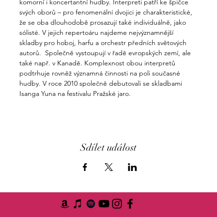
komorní i koncertantní hudby. Interpreti patří ke špičce 
svých oborů – pro fenomenální dvojici je charakteristické, 
že se oba dlouhodobě prosazují také individuálně, jako 
sólisté. V jejich repertoáru najdeme nejvýznamnější 
skladby pro hoboj, harfu a orchestr předních světových 
autorů.  Společně vystoupují v řadě evropských zemí, ale 
také např. v Kanadě. Komplexnost obou interpretů 
podtrhuje rovněž významná činnosti na poli současné 
hudby. V roce 2010 společně debutovali se skladbami 
Isanga Yuna na festivalu Pražské jaro.
Sdílet událost