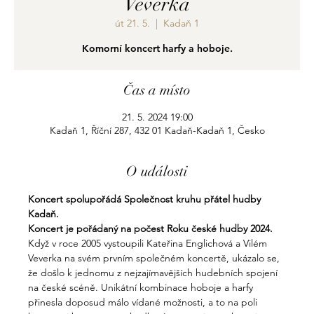
Veverka
út 21. 5.
  |  
Kadaň 1
Komorní koncert harfy a hoboje.
Čas a místo
21. 5. 2024 19:00
Kadaň 1, Říční 287, 432 01 Kadaň-Kadaň 1, Česko
O události
Koncert spolupořádá Společnost kruhu přátel hudby 
Kadaň.
Koncert je pořádaný na počest Roku české hudby 2024.
Když v roce 2005 vystoupili Kateřina Englichová a Vilém 
Veverka na svém prvním společném koncertě, ukázalo se, 
že došlo k jednomu z nejzajímavějších hudebních spojení 
na české scéně. Unikátní kombinace hoboje a harfy 
přinesla doposud málo vídané možnosti, a to na poli 