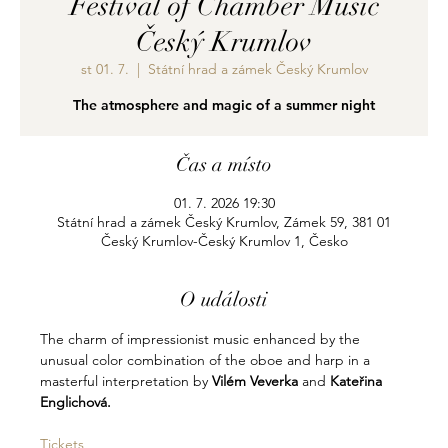
Festival of Chamber Music
Český Krumlov
st 01. 7.
  |  
Státní hrad a zámek Český Krumlov
The atmosphere and magic of a summer night
Čas a místo
01. 7. 2026 19:30
Státní hrad a zámek Český Krumlov, Zámek 59, 381 01
Český Krumlov-Český Krumlov 1, Česko
O události
The charm of impressionist music enhanced by the 
unusual color combination of the oboe and harp in a 
masterful interpretation by 
Vilém Veverka
 and 
Kateřina 
Englichová.
Tickets