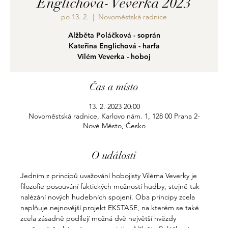
Englichová- Veverka 2023
po 13. 2.
  |  
Novoměstská radnice
Alžběta Poláčková - soprán
Kateřina Englichová - harfa
Vilém Veverka - hoboj
Čas a místo
13. 2. 2023 20:00
Novoměstská radnice, Karlovo nám. 1, 128 00 Praha 2-
Nové Město, Česko
O události
Jedním z principů uvažování hobojisty Viléma Veverky je 
filozofie posouvání faktických možností hudby, stejně tak 
nalézání nových hudebních spojení. Oba principy zcela 
naplňuje nejnovější projekt EKSTASE, na kterém se také 
zcela zásadně podílejí možná dvě největší hvězdy 