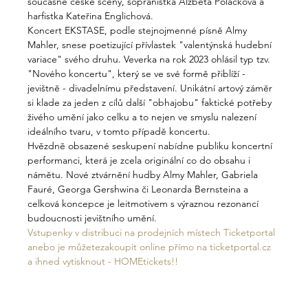
současné české scény, sopranistka Alžběta Poláčková a 
harfistka Kateřina Englichová.

Koncert EKSTASE, podle stejnojmenné písně Almy 
Mahler, snese poetizující přívlastek "valentýnská hudební 
variace" svého druhu. Veverka na rok 2023 ohlásil typ tzv. 
"Nového koncertu", který se ve své formě přiblíží - 
jevištně - divadelnímu představení. Unikátní artový záměr 
si klade za jeden z cílů další "obhajobu" faktické potřeby 
živého umění jako celku a to nejen ve smyslu nalezení 
ideálního tvaru, v tomto případě koncertu.

Hvězdně obsazené seskupení nabídne publiku koncertní 
performanci, která je zcela originální co do obsahu i 
námětu. Nové ztvárnění hudby Almy Mahler, Gabriela 
Fauré, Georga Gershwina či Leonarda Bernsteina a 
celková koncepce je leitmotivem s výraznou rezonancí 
budoucnosti jevištního umění.
Vstupenky v distribuci na prodejních místech Ticketportal 
anebo je můžetezakoupit online přímo na ticketportal.cz 
a ihned vytisknout - HOMEtickets!!