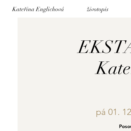
Kateřina Englichová
životopis
EKSTAS
Kate
pá 01. 12
Poso