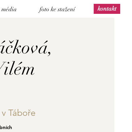
kontakt
média
foto ke stažení
áčková,
Vilém
 v Táboře
bních