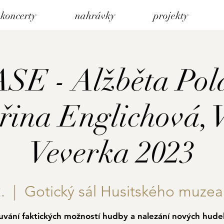
koncerty
nahrávky
projekty
E - Alžběta Pol
řina Englichová, 
Veverka 2023
.
  |  
Gotický sál Husitského muzea
uvání faktických možností hudby a nalezání nových hude