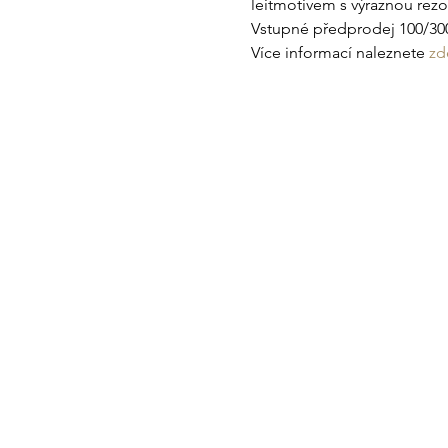
leitmotivem s výraznou rez
Vstupné předprodej 100/300
Více informací naleznete 
zd