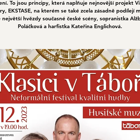
ení. To jsou principy, která naplňuje nejnovější projekt V
ry, EKSTASE, na kterém se také zcela zásadně podílejí 
 největší hvězdy současné české scény, sopranistka Alž
Poláčková a harfistka Kateřina Englichová.