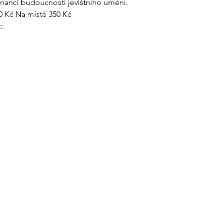
onancí budoucnosti jevištního umění.
 Kč Na místě 350 Kč
e.