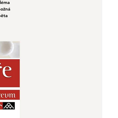
iléma
možná
běta