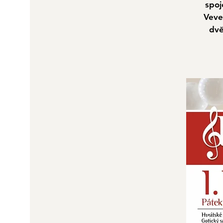
spoj
Veve
dvě