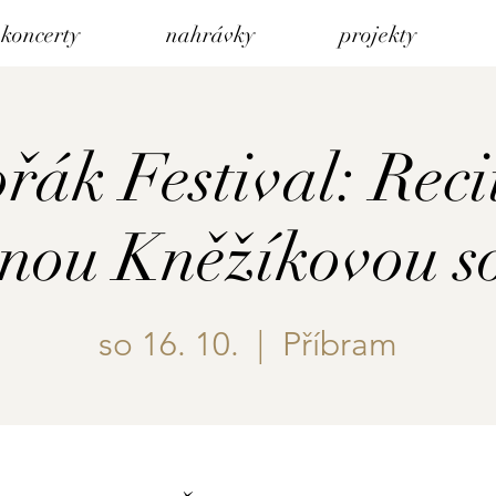
koncerty
nahrávky
projekty
řák Festival: Recit
inou Kněžíkovou s
so 16. 10.
  |  
Příbram