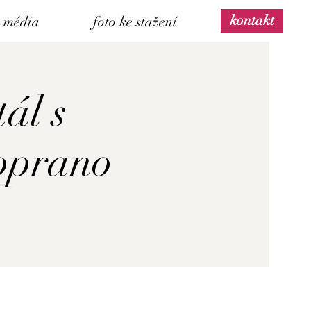
kontakt
média
foto ke stažení
ál s
oprano