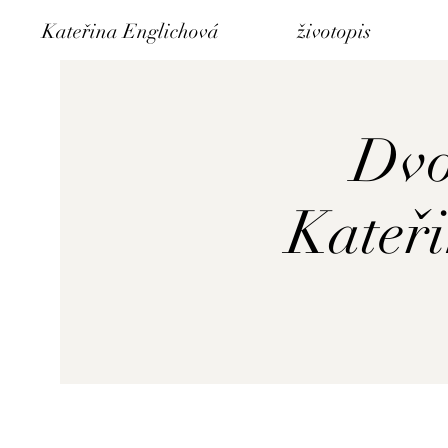
Kateřina Englichová
životopis
Dvo
Kateř