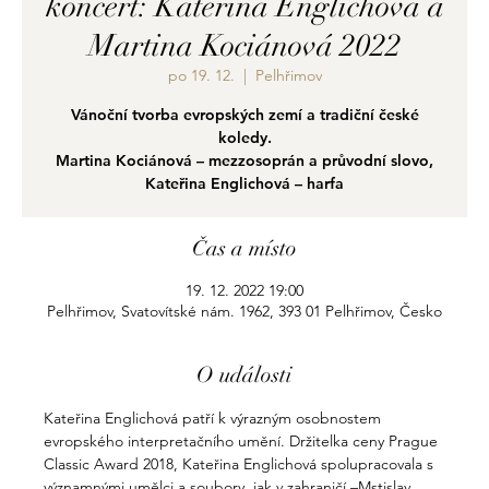
koncert: Kateřina Englichová a
Martina Kociánová 2022
po 19. 12.
  |  
Pelhřimov
Vánoční tvorba evropských zemí a tradiční české
koledy.
Martina Kociánová – mezzosoprán a průvodní slovo,
Kateřina Englichová – harfa
Čas a místo
19. 12. 2022 19:00
Pelhřimov, Svatovítské nám. 1962, 393 01 Pelhřimov, Česko
O události
Kateřina Englichová patří k výrazným osobnostem 
evropského interpretačního umění. Držitelka ceny Prague 
Classic Award 2018, Kateřina Englichová spolupracovala s 
významnými umělci a soubory, jak v zahraničí –Mstislav 