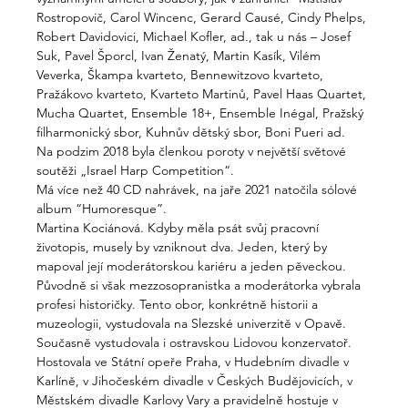
Rostropovič, Carol Wincenc, Gerard Causé, Cindy Phelps, 
Robert Davidovici, Michael Kofler, ad., tak u nás – Josef 
Suk, Pavel Šporcl, Ivan Ženatý, Martin Kasík, Vilém 
Veverka, Škampa kvarteto, Bennewitzovo kvarteto, 
Pražákovo kvarteto, Kvarteto Martinů, Pavel Haas Quartet, 
Mucha Quartet, Ensemble 18+, Ensemble Inégal, Pražský 
filharmonický sbor, Kuhnův dětský sbor, Boni Pueri ad.
Na podzim 2018 byla členkou poroty v největší světové 
soutěži „Israel Harp Competition“.
Má více než 40 CD nahrávek, na jaře 2021 natočila sólové 
album “Humoresque”.
Martina Kociánová. Kdyby měla psát svůj pracovní 
životopis, musely by vzniknout dva. Jeden, který by 
mapoval její moderátorskou kariéru a jeden pěveckou. 
Původně si však mezzosopranistka a moderátorka vybrala 
profesi historičky. Tento obor, konkrétně historii a 
muzeologii, vystudovala na Slezské univerzitě v Opavě. 
Současně vystudovala i ostravskou Lidovou konzervatoř.
Hostovala ve Státní opeře Praha, v Hudebním divadle v 
Karlíně, v Jihočeském divadle v Českých Budějovicích, v 
Městském divadle Karlovy Vary a pravidelně hostuje v 