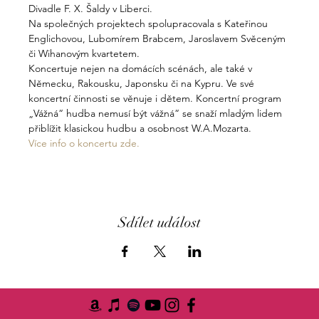
Divadle F. X. Šaldy v Liberci.
Na společných projektech spolupracovala s Kateřinou 
Englichovou, Lubomírem Brabcem, Jaroslavem Svěceným 
či Wihanovým kvartetem.
Koncertuje nejen na domácích scénách, ale také v 
Německu, Rakousku, Japonsku či na Kypru. Ve své 
koncertní činnosti se věnuje i dětem. Koncertní program 
„Vážná“ hudba nemusí být vážná“ se snaží mladým lidem 
přiblížit klasickou hudbu a osobnost W.A.Mozarta.
Více info o koncertu zde.
Sdílet událost