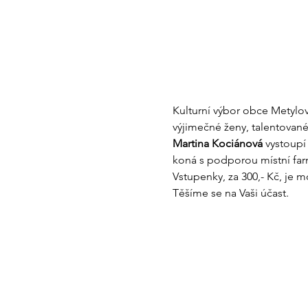
Kulturní výbor obce Metylovi
výjimečné ženy, talentované
Martina Kociánová
 vystoupí
koná s podporou místní farn
Vstupenky, za 300,- Kč, je 
Těšíme se na Vaši účast.