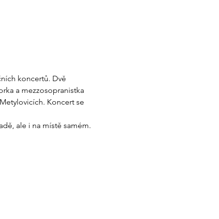
čních koncertů. Dvě 
torka a mezzosopranistka 
 Metylovicích. Koncert se 
adě, ale i na místě samém. 