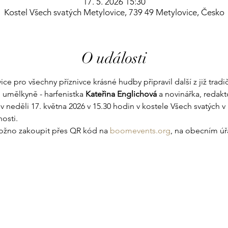
17. 5. 2026 15:30
Kostel Všech svatých Metylovice, 739 49 Metylovice, Česko
O události
ce pro všechny příznivce krásné hudby připravil další z již tradi
 umělkyně - harfenistka 
Kateřina Englichová
 a novinářka, redak
 v neděli 17. května 2026 v 15.30 hodin v kostele Všech svatých v
osti. 
možno zakoupit přes QR kód na 
boomevents.org
, na obecním úř