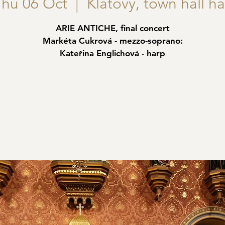
Thu 06 Oct
  |  
Klatovy, town hall ha
ARIE ANTICHE, final concert
Markéta Cukrová - mezzo-soprano:
Kateřina Englichová - harp