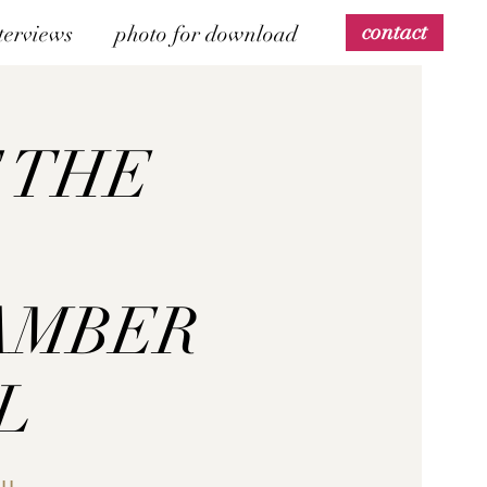
contact
terviews
photo for download
F THE
AMBER
L