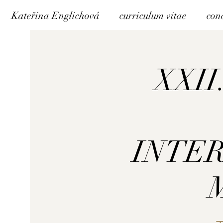
Kateřina Englichová
curriculum vitae
con
XXII
INTE