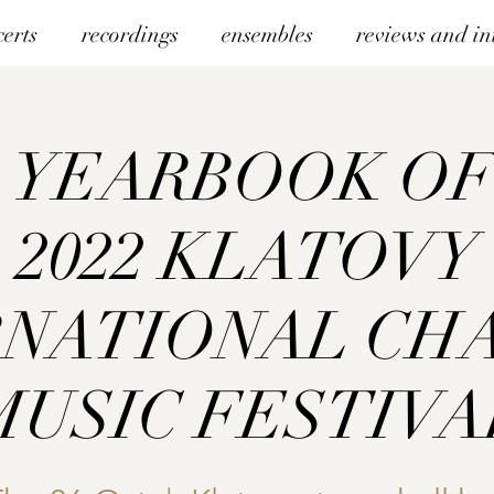
certs
recordings
ensembles
reviews and in
. YEARBOOK O
2022 KLATOVY
RNATIONAL CH
MUSIC FESTIVA