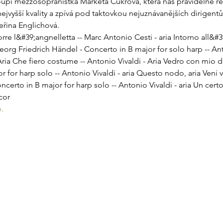
pí mezzosopranistka Markéta Cukrová, která nás pravidelně re
jvyšší kvality a zpívá pod taktovkou nejuznávanějších dirigentů
eřina Englichová.
rre l&#39;angnelletta -- Marc Antonio Cesti - aria Intorno all&#
- Georg Friedrich Händel - Concerto in B major for solo harp -- Ant
ria Che fiero costume -- Antonio Vivaldi - Aria Vedro con mio di
 for harp solo -- Antonio Vivaldi - aria Questo nodo, aria Veni v
certo in B major for harp solo -- Antonio Vivaldi - aria Un cert
cor
.