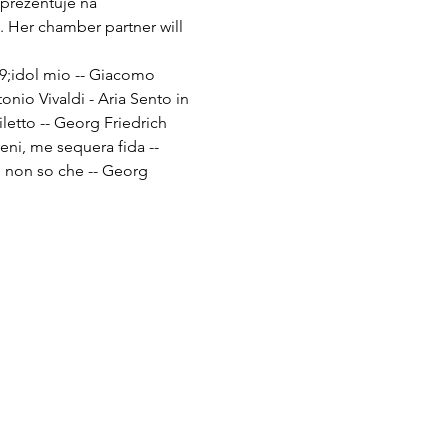
prezentuje na 
. Her chamber partner will 
39;idol mio -- Giacomo 
onio Vivaldi - Aria Sento in 
letto -- Georg Friedrich 
eni, me sequera fida -- 
o non so che -- Georg 