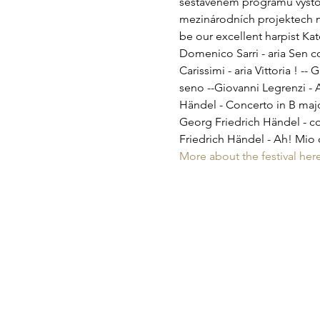
sestaveném programu vystou
mezinárodních projektech ne
be our excellent harpist Kat
Domenico Sarri - aria Sen co
Carissimi - aria Vittoria ! -
seno --Giovanni Legrenzi - A
Händel - Concerto in B major
Georg Friedrich Händel - con
Friedrich Händel - Ah! Mio 
More about the festival here