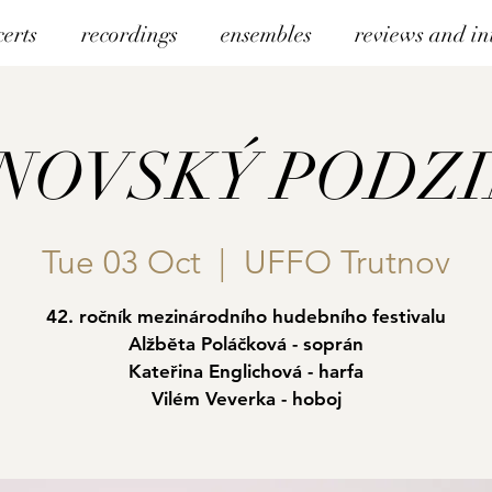
certs
recordings
ensembles
reviews and in
NOVSKÝ PODZIM
Tue 03 Oct
  |  
UFFO Trutnov
42. ročník mezinárodního hudebního festivalu
Alžběta Poláčková - soprán
Kateřina Englichová - harfa
Vilém Veverka - hoboj