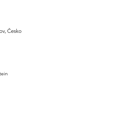
nov, Česko
         
