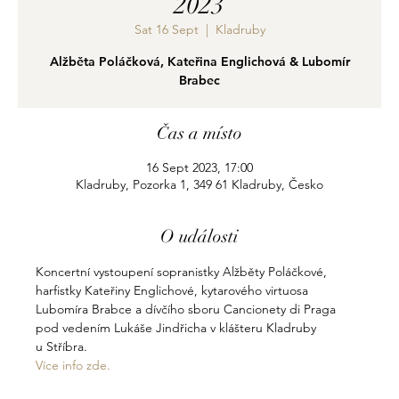
2023
Sat 16 Sept
  |  
Kladruby
Alžběta Poláčková, Kateřina Englichová & Lubomír
Brabec
Čas a místo
16 Sept 2023, 17:00
Kladruby, Pozorka 1, 349 61 Kladruby, Česko
O události
Koncertní vystoupení sopranistky Alžběty Poláčkové, 
harfistky Kateřiny Englichové, kytarového virtuosa 
Lubomíra Brabce a dívčího sboru Cancionety di Praga 
pod vedením Lukáše Jindřicha v klášteru Kladruby 
u Stříbra.
Více info zde.