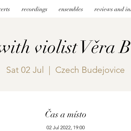
certs
recordings
ensembles
reviews and in
 with violist Věra 
Sat 02 Jul
  |  
Czech Budejovice
Čas a místo
02 Jul 2022, 19:00