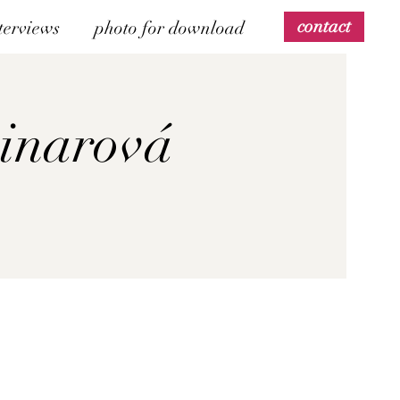
contact
terviews
photo for download
Binarová