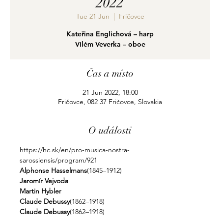
2022
Tue 21 Jun
  |  
Fričovce
Kateřina Englichová – harp
Vilém Veverka – oboe
Čas a místo
21 Jun 2022, 18:00
Fričovce, 082 37 Fričovce, Slovakia
O události
https://hc.sk/en/pro-musica-nostra-
sarossiensis/program/921
Alphonse Hasselmans
(1845–1912)
Jaromír Vejvoda
Martin Hybler
Claude Debussy
(1862–1918)
Claude Debussy
(1862–1918)