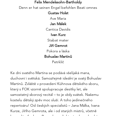
Felix Mendelssohn-Bartholdy
Denn er hat seinen Engel befohlen Beati omnes
Gustav Holst
Ave Maria
Jan Málek
Cantica Davidis
Ivan Kurz
Stabat mater
Jiří Gemrot
Pokora a láska
Bohuslav Martinů
Petrklíč
Ke dni svatého Martina se podává všelijaká mana, 
duchovní i světská. Samozřejmě ideální je svatý Bohuslav 
Martinů. Zvláště v provedení Kühnova dětského sboru, 
který s FOK vzorně spolupracuje desítky let, ale 
samostatný sborový recitál – to je vždy svátek. Našemu 
kostelu dětský zpěv moc sluší. A toho jedinečného 
repertoáru! Od českých specialistů – Jana Málka, Ivana 
Kurze, Jiřího Gemrota, ale i od starých mistrů, včetně 