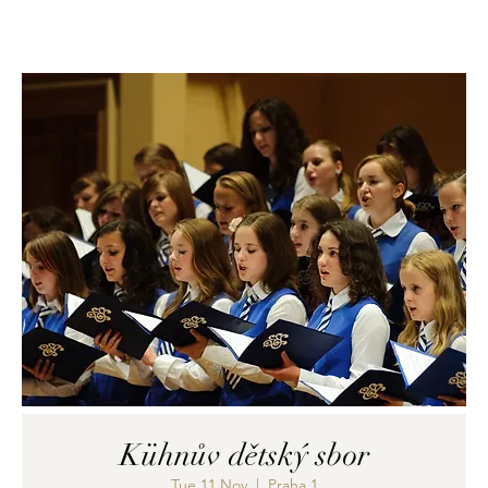
Kühnův dětský sbor
Tue 11 Nov
  |  
Praha 1