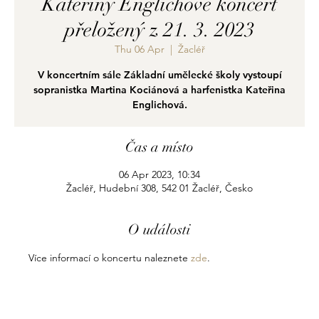
Kateřiny Englichové koncert
přeložený z 21. 3. 2023
Thu 06 Apr
  |  
Žacléř
V koncertním sále Základní umělecké školy vystoupí
sopranistka Martina Kociánová a harfenistka Kateřina
Englichová.
Čas a místo
06 Apr 2023, 10:34
Žacléř, Hudební 308, 542 01 Žacléř, Česko
O události
Více informací o koncertu naleznete 
zde
.