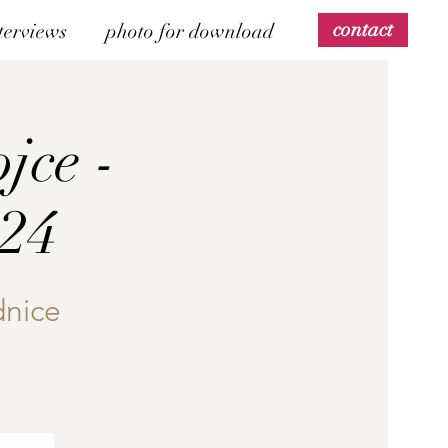
contact
terviews
photo for download
jce -
024
dnice