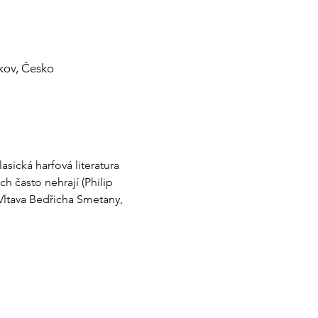
žkov, Česko
sická harfová literatura 
h často nehrají (Philip 
Vltava Bedřicha Smetany, 