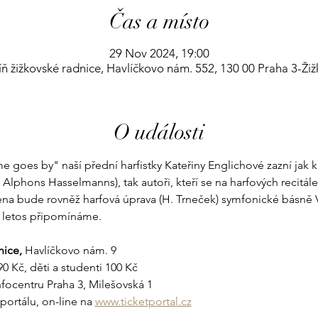
Čas a místo
29 Nov 2024, 19:00
ň žižkovské radnice, Havlíčkovo nám. 552, 130 00 Praha 3-Ži
O události
e goes by" naší přední harfistky Kateřiny Englichové zazní jak kla
 Alphons Hasselmanns), tak autoři, kteří se na harfových recitálec
ena bude rovněž harfová úprava (H. Trneček) symfonické básně 
si letos připomínáme.
ice, 
Havlíčkovo nám. 9
90 Kč, děti a studenti 100 Kč
nfocentru Praha 3, Milešovská 1
ortálu, on-line na 
www.ticketportal.cz