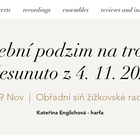
certs
recordings
ensembles
reviews and in
bní podzim na tro
esunuto z 4. 11. 2
29 Nov
  |  
Obřadní síň žižkovské ra
Kateřina Englichová - harfa