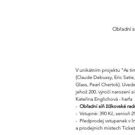
Obřadní sí
V unikátním projektu "As tim
(Claude Debussy, Eric Satie,
Glass, Pearl Chertok). Uved
jehož 200. výročí narození 
Kateřina Englichová - harfa
-  
Obřadní síň žižkovské radn
-  Vstupné: 390 Kč, senioři 2
-  Předprodej vstupenek v l
a prodejních místech Ticketp