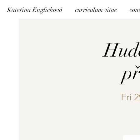
Kateřina Englichová
curriculum vitae
con
Hude
př
Fri 