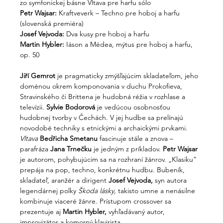
zo symfonickej básne Vltava pre harfu sólo
Petr Wajsar: 
Kraftveverk – Techno pre hoboj a harfu 
(slovenská premiéra)
Josef Vejvoda: 
Dva kusy pre hoboj a harfu
Martin Hybler: 
Iáson a Médea, mýtus pre hoboj a harfu, 
op. 50
Jiří Gemrot
 je pragmaticky zmýšľajúcim skladateľom, jeho 
doménou okrem komponovania v duchu Prokofieva, 
Stravinského či Brittena je hudobná réžia v rozhlase a 
televízii. 
Sylvie Bodorová
 je vedúcou osobnosťou 
hudobnej tvorby v Čechách. V jej hudbe sa prelínajú 
novodobé techniky s etnickými a archaickými prvkami. 
Vltava
Bedřicha Smetanu
 fascinuje stále a znova – 
parafráza 
Jana Trnečku
 je jedným z príkladov. 
Petr Wajsar
je autorom, pohybujúcim sa na rozhraní žánrov. „Klasiku“ 
prepája na pop, techno, konkrétnu hudbu. Bubeník, 
skladateľ, aranžér a dirigent 
Josef Vejvoda,
 syn autora 
legendárnej polky 
Škoda lásky,
 takisto umne a nenásilne 
kombinuje viaceré žánre. Prístupom crossover sa 
prezentuje aj 
Martin Hybler,
 vyhľadávaný autor, 
improvizátor a komorný klavirista.