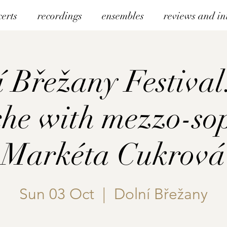
certs
recordings
ensembles
reviews and in
 Břežany Festival
che with mezzo-so
Markéta Cukrová
Sun 03 Oct
  |  
Dolní Břežany