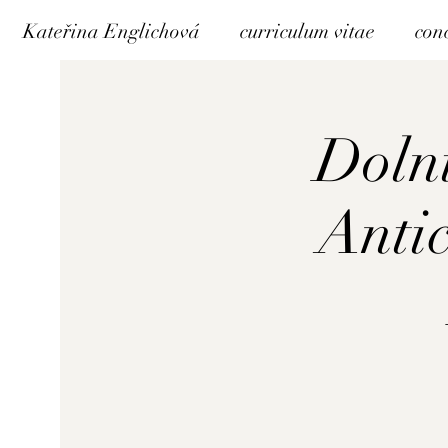
Kateřina Englichová
curriculum vitae
con
Dolní
Anti