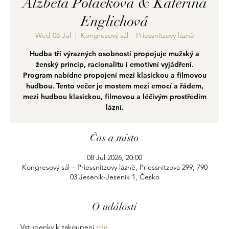
Alžběta Poláčková & Kateřina
Englichová
Wed 08 Jul
  |  
Kongresový sál – Priessnitzovy lázně
Hudba tří výrazných osobností propojuje mužský a
ženský princip, racionalitu i emotivní vyjádření.
Program nabídne propojení mezi klasickou a filmovou
hudbou. Tento večer je mostem mezi emocí a řádem,
mezi hudbou klasickou, filmovou a léčivým prostředím
lázní.
Čas a místo
08 Jul 2026, 20:00
Kongresový sál – Priessnitzovy lázně, Priessnitzova 299, 790
03 Jeseník-Jeseník 1, Česko
O události
Vstupenky k zakoupení 
zde
.