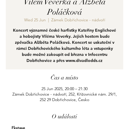
Vilém Veverka a Alžběta
Poláčková
Wed 25 Jun
  |  
Zámek Dobřichovice - nádvoří
Koncert významné české harfistky Kateřiny Englichové
a hobojisty Viléma Veverky. Jejich hostem bude
zpěvačka Alžběta Poláčková. Koncert se uskuteční v
rámci Dobřichovického kulturního léta a vstupenky
bude možné zakoupit od března v Infocentru
Dobřichovice a přes www.divadlodds.cz
Čas a místo
25 Jun 2025, 20:00 – 21:30
Zámek Dobřichovice - nádvoří, 252, Křižovnické nám. 29/1,
252 29 Dobřichovice, Česko
O události
Ekstase 