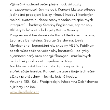
Výjimečný hudební večer plný emocí, virtuozity 
a nezapomenutelných melodií. Koncert Ekstase přinese 
jedinečné propojení klasiky, filmové hudby i ikonických 
melodií světové hudební scény v podání tří špičkových 
interpretů – harfistky Kateřiny Englichové, sopranistky 
Alžběty Poláčkové a hobojisty Viléma Veverky.
Program nabídne slavné skladby od Bedřicha Smetany, 
Leonarda Bernsteina, George Gershwina, Ennia 
Morriconeho i legendární hity skupiny ABBA. Publikum 
se tak může těšit na večer plný kontrastů – od lyriky 
a jemnosti harfy přes energii filmových i muzikálových 
melodií až po slavnostní symfonické tóny.
Nechte se unést hudbou, která propojuje žánry 
a překračuje hranice. Koncert Ekstase slibuje jedinečný 
zážitek pro všechny milovníky krásné hudby.
Vstupné 450,- Kč .  Předprodej v Infocentru Dobřichovice 
a již brzy i online. 
www.divadlodds.cz