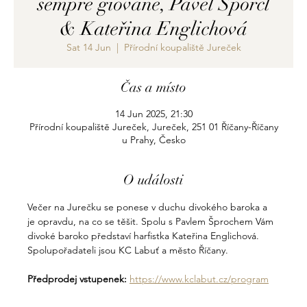
sempre giovane, Pavel Šporcl
& Kateřina Englichová
Sat 14 Jun
  |  
Přírodní koupaliště Jureček
Čas a místo
14 Jun 2025, 21:30
Přírodní koupaliště Jureček, Jureček, 251 01 Říčany-Říčany
u Prahy, Česko
O události
Večer na Jurečku se ponese v duchu divokého baroka a 
je opravdu, na co se těšit. Spolu s Pavlem Šprochem Vám 
divoké baroko představí harfistka Kateřina Englichová.
Spolupořadateli jsou KC Labuť a město Říčany.
Předprodej vstupenek:
https://www.kclabut.cz/program