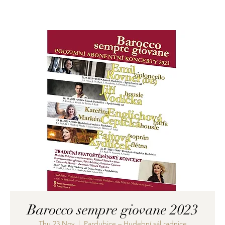
Barocco sempre giovane 2023
Thu 23 Nov
  |  
Pardubice – Hudební sál radnice