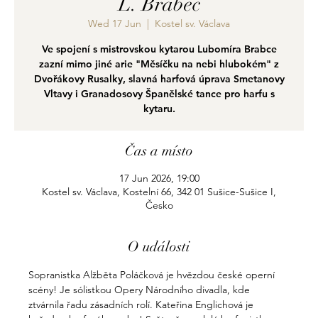
L. Brabec
Wed 17 Jun
  |  
Kostel sv. Václava
Ve spojení s mistrovskou kytarou Lubomíra Brabce
zazní mimo jiné arie "Měsíčku na nebi hlubokém" z
Dvořákovy Rusalky, slavná harfová úprava Smetanovy
Vltavy i Granadosovy Španělské tance pro harfu s
kytaru.
Čas a místo
17 Jun 2026, 19:00
Kostel sv. Václava, Kostelní 66, 342 01 Sušice-Sušice I,
Česko
O události
Sopranistka Alžběta Poláčková je hvězdou české operní 
scény! Je sólistkou Opery Národního divadla, kde 
ztvárnila řadu zásadních rolí. Kateřina Englichová je 