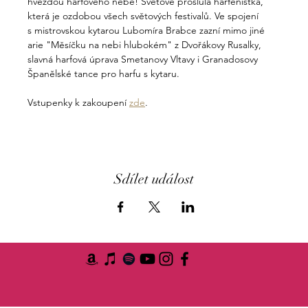
hvězdou harfového nebe! Světově proslulá harfenistka, 
která je ozdobou všech světových festivalů. Ve spojení 
s mistrovskou kytarou Lubomíra Brabce zazní mimo jiné 
arie "Měsíčku na nebi hlubokém" z Dvořákovy Rusalky, 
slavná harfová úprava Smetanovy Vltavy i Granadosovy 
Španělské tance pro harfu s kytaru.
Vstupenky k zakoupení 
zde
.
Sdílet událost