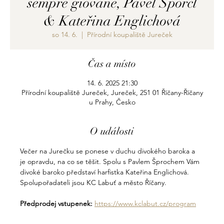
sempre giovane, Pavel Šporcl
& Kateřina Englichová
so 14. 6.
  |  
Přírodní koupaliště Jureček
Čas a místo
14. 6. 2025 21:30
Přírodní koupaliště Jureček, Jureček, 251 01 Říčany-Říčany
u Prahy, Česko
O události
Večer na Jurečku se ponese v duchu divokého baroka a 
je opravdu, na co se těšit. Spolu s Pavlem Šprochem Vám 
divoké baroko představí harfistka Kateřina Englichová.
Spolupořadateli jsou KC Labuť a město Říčany.
Předprodej vstupenek:
https://www.kclabut.cz/program