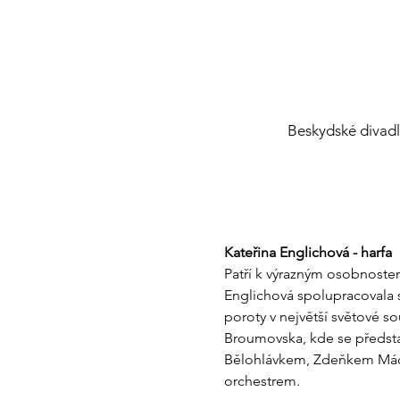
Beskydské divadlo
Kateřina Englichová - harfa
Patří k výrazným osobnostem
Englichová spolupracovala s
poroty v největší světové s
Broumovska, kde se představ
Bělohlávkem, Zdeňkem Máca
orchestrem.