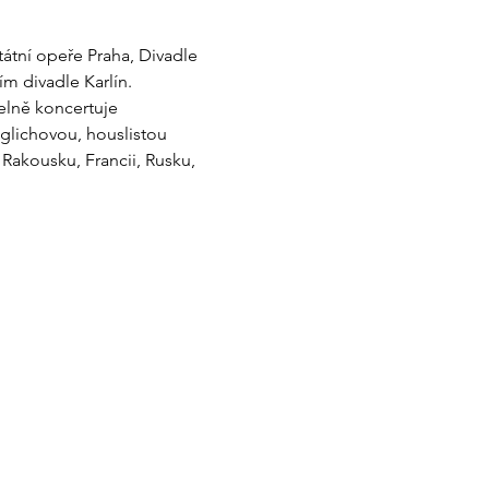
átní opeře Praha, Divadle 
 divadle Karlín. 
elně koncertuje 
lichovou, houslistou 
akousku, Francii, Rusku, 