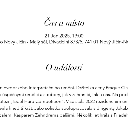
Čas a místo
21 Jan 2025, 19:00
 Nový Jičín - Malý sál, Divadelní 873/5, 741 01 Nový Jičín-N
O události
 evropského interpretačního umění. Držitelka ceny Prague Clas
 úspěšnými umělci a soubory, jak v zahraničí, tak u nás. Na pod
outěži „Israel Harp Competition“. V se stala 2022 rezidenčním u
ila hned třikrát. Jako sólistka spolupracovala s dirigenty Jaku
lem, Kasparem Zehndrema dalšími. Několik let hrála s Filade