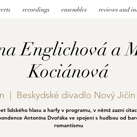
certs
recordings
ensembles
reviews and in
na Englichová a 
Kociánová
an
  |  
Beskydské divadlo Nový Jičín 
et lidského hlasu a harfy v programu, v němž zazní citac
pondence Antonína Dvořáka ve spojení s hudbou od bar
romantismu