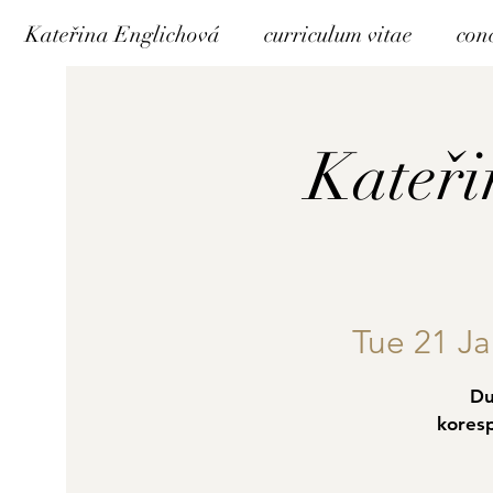
Kateřina Englichová
curriculum vitae
con
Kateři
Tue 21 J
Du
kores