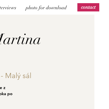
contact
terviews
photo for download
Martina
- Malý sál
e z
oka po