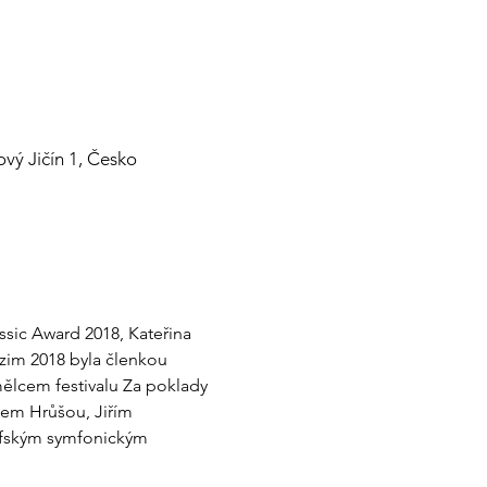
ový Jičín 1, Česko
sic Award 2018, Kateřina 
zim 2018 byla členkou 
mělcem festivalu Za poklady 
bem Hrůšou, Jiřím 
lfským symfonickým 