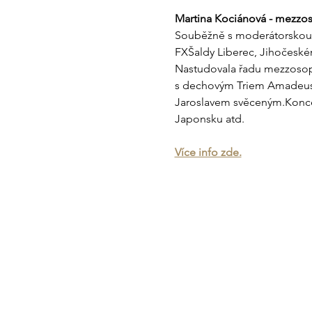
Martina Kociánová - mezzo
Souběžně s moderátorskou a
FXŠaldy Liberec, Jihočeské
Nastudovala řadu mezzosopr
s dechovým Triem Amadeus, 
Jaroslavem svěceným.Koncer
Japonsku atd.
Více info zde.