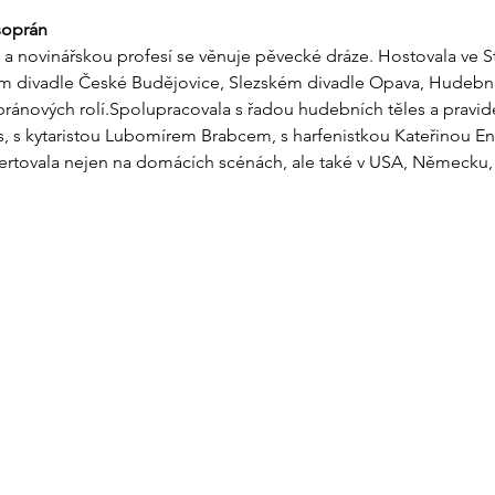
soprán
 novinářskou profesí se věnuje pěvecké dráze. Hostovala ve St
m divadle České Budějovice, Slezském divadle Opava, Hudebním
ánových rolí.Spolupracovala s řadou hudebních těles a pravid
s kytaristou Lubomírem Brabcem, s harfenistkou Kateřinou Eng
tovala nejen na domácích scénách, ale také v USA, Německu, R