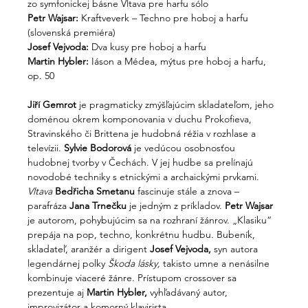
zo symfonickej básne Vltava pre harfu sólo
Petr Wajsar: 
Kraftveverk – Techno pre hoboj a harfu 
(slovenská premiéra)
Josef Vejvoda: 
Dva kusy pre hoboj a harfu
Martin Hybler: 
Iáson a Médea, mýtus pre hoboj a harfu, 
op. 50
Jiří Gemrot
 je pragmaticky zmýšľajúcim skladateľom, jeho 
doménou okrem komponovania v duchu Prokofieva, 
Stravinského či Brittena je hudobná réžia v rozhlase a 
televízii. 
Sylvie Bodorová
 je vedúcou osobnosťou 
hudobnej tvorby v Čechách. V jej hudbe sa prelínajú 
novodobé techniky s etnickými a archaickými prvkami. 
Vltava
Bedřicha Smetanu
 fascinuje stále a znova – 
parafráza 
Jana Trnečku
 je jedným z príkladov. 
Petr Wajsar
je autorom, pohybujúcim sa na rozhraní žánrov. „Klasiku“ 
prepája na pop, techno, konkrétnu hudbu. Bubeník, 
skladateľ, aranžér a dirigent 
Josef Vejvoda,
 syn autora 
legendárnej polky 
Škoda lásky,
 takisto umne a nenásilne 
kombinuje viaceré žánre. Prístupom crossover sa 
prezentuje aj 
Martin Hybler,
 vyhľadávaný autor, 
improvizátor a komorný klavirista.