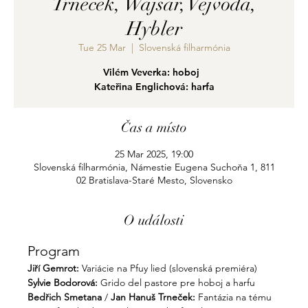
Trneček, Wajsar, Vejvoda,
Hybler
Tue 25 Mar
  |  
Slovenská filharmónia
Vilém Veverka: hoboj
Kateřina Englichová: harfa
Čas a místo
25 Mar 2025, 19:00
Slovenská filharmónia, Námestie Eugena Suchoňa 1, 811
02 Bratislava-Staré Mesto, Slovensko
O události
Program
Jiří Gemrot: 
Variácie na Pfuy lied (slovenská premiéra)
Sylvie Bodorová: 
Grido del pastore pre hoboj a harfu
Bedřich Smetana
 / 
Jan Hanuš Trneček: 
Fantázia na tému 